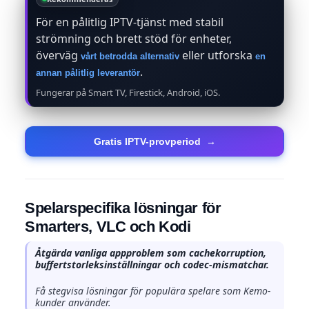
För en pålitlig IPTV-tjänst med stabil
strömning och brett stöd för enheter,
överväg
eller utforska
vårt betrodda alternativ
en
.
annan pålitlig leverantör
Fungerar på Smart TV, Firestick, Android, iOS.
Gratis IPTV-provperiod
→
Spelarspecifika lösningar för
Smarters, VLC och Kodi
Åtgärda vanliga appproblem som cachekorruption,
buffertstorleksinställningar och codec-mismatchar.
Få stegvisa lösningar för populära spelare som Kemo-
kunder använder.