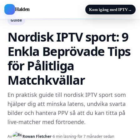
Halden
Kom igång med IPTV
→
Guide
Nordisk IPTV sport: 9
Enkla Beprövade Tips
för Pålitliga
Matchkvällar
En praktisk guide till nordisk IPTV sport som
hjälper dig att minska latens, undvika svarta
bilder och hantera PPV så att du kan titta på
live-matcher med förtroende.
Av
Rowan Fletcher
•
6 min läsning
•
för 7 månader sedan