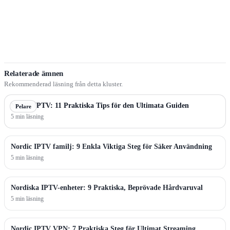
Relaterade ämnen
Rekommenderad läsning från detta kluster.
Nordic IPTV: 11 Praktiska Tips för den Ultimata Guiden
Pelare
5 min läsning
Nordic IPTV familj: 9 Enkla Viktiga Steg för Säker Användning
5 min läsning
Nordiska IPTV-enheter: 9 Praktiska, Beprövade Hårdvaruval
5 min läsning
Nordic IPTV VPN: 7 Praktiska Steg för Ultimat Streaming