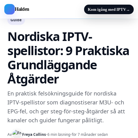
Halden
Kom igång med IPTV
→
Guide
Nordiska IPTV-
spellistor: 9 Praktiska
Grundläggande
Åtgärder
En praktisk felsökningsguide för nordiska
IPTV-spellistor som diagnostiserar M3U- och
EPG-fel, och ger steg-för-steg-åtgärder så att
kanaler och guider fungerar pålitligt.
Av
Freya Collins
•
6 min läsning
•
för 7 månader sedan