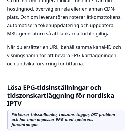
så om en URL fungerar lokalt men inte från din
hostingnod, överväg en relä eller en annan CDN-
plats. Och om leverantören roterar åtkomsttokens,
automatisera tokenuppdatering och uppdatera
M3U-generatorn så att länkarna förblir giltiga.
När du ersätter en URL, behåll samma kanal-ID och
visningsnamn för att bevara EPG-kartläggningen
och undvika förvirring för tittarna.
Lösa EPG-tidsinställningar och
tidszonskartläggning för nordiska
IPTV
Förklarar tidsskillnader, tidszons-taggar, DST-problem
och hur man anpassar EPG med spelarens
förväntningar.