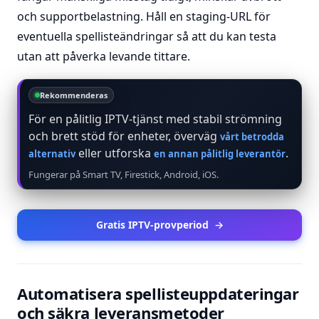
och supportbelastning. Håll en staging-URL för
eventuella spellisteändringar så att du kan testa
utan att påverka levande tittare.
Rekommenderas
För en pålitlig IPTV-tjänst med stabil strömning
och brett stöd för enheter, överväg
vårt betrodda
eller utforska
.
alternativ
en annan pålitlig leverantör
Fungerar på Smart TV, Firestick, Android, iOS.
Gratis IPTV-provperiod
→
Automatisera spellisteuppdateringar
och säkra leveransmetoder