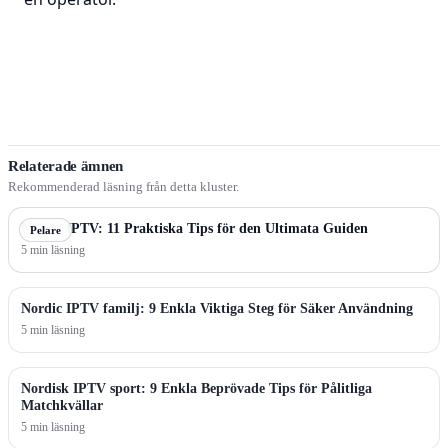
Relaterade ämnen
Rekommenderad läsning från detta kluster.
Nordic IPTV: 11 Praktiska Tips för den Ultimata Guiden
Pelare
5 min läsning
Nordic IPTV familj: 9 Enkla Viktiga Steg för Säker Användning
5 min läsning
Nordisk IPTV sport: 9 Enkla Beprövade Tips för Pålitliga
Matchkvällar
5 min läsning