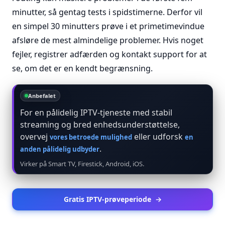
minutter, så gentag tests i spidstimerne. Derfor vil
en simpel 30 minutters prøve i et primetimevindue
afsløre de mest almindelige problemer. Hvis noget
fejler, registrer adfærden og kontakt support for at
se, om det er en kendt begrænsning.
Anbefalet
For en pålidelig IPTV-tjeneste med stabil
streaming og bred enhedsunderstøttelse,
overvej
eller udforsk
vores betroede mulighed
en
.
anden pålidelig udbyder
Virker på Smart TV, Firestick, Android, iOS.
Gratis IPTV-prøveperiode
→