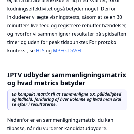
er, at rå bitrate alene ikke er lig med kvalitet, fordi
kodningseffektivitet også betyder noget. Derfor
inkluderer vi ægte visningstests, såsom at se en 30
minutters live feed og registrere rebuffer hændelser,
og hvorfor vi sammenligner resultater på spidsaften
timer og uden for peak tidspunkter. For protokol
kontekst, se
HLS
og
MPEG-DASH
.
IPTV udbyder sammenligningsmatrix
og hvad metrics betyder
En kompakt matrix til at sammenligne UX, pålidelighed
og indhold, forklaring af hver kolonne og hvad man skal
se efter i resultaterne.
Nedenfor er en sammenligningsmatrix, du kan
tilpasse, når du vurderer kandidatudbydere.