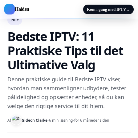
Halden
Kom i gang med IPTV
→
Pille
Bedste IPTV: 11
Praktiske Tips til det
Ultimative Valg
Denne praktiske guide til Bedste IPTV viser,
hvordan man sammenligner udbydere, tester
pålidelighed og opsætter enheder, så du kan
vælge den rigtige service til dit hjem.
Af
Gideon Clarke
•
6 min læsning
•
for 6 måneder siden