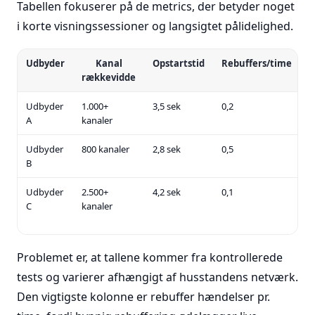
Tabellen fokuserer på de metrics, der betyder noget
i korte visningssessioner og langsigtet pålidelighed.
Udbyder
Kanal
Opstartstid
Rebuffers/time
E
rækkevidde
Udbyder
1.000+
3,5 sek
0,2
T
A
kanaler
w
Udbyder
800 kanaler
2,8 sek
0,5
T
B
Udbyder
2.500+
4,2 sek
0,1
T
C
kanaler
A
b
Problemet er, at tallene kommer fra kontrollerede
tests og varierer afhængigt af husstandens netværk.
Den vigtigste kolonne er rebuffer hændelser pr.