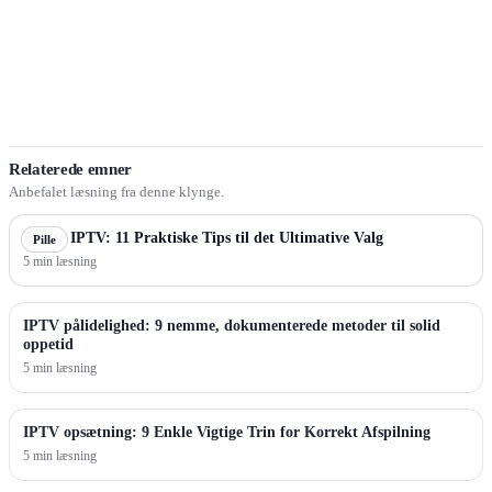
Relaterede emner
Anbefalet læsning fra denne klynge.
Bedste IPTV: 11 Praktiske Tips til det Ultimative Valg
Pille
5 min læsning
IPTV pålidelighed: 9 nemme, dokumenterede metoder til solid
oppetid
5 min læsning
IPTV opsætning: 9 Enkle Vigtige Trin for Korrekt Afspilning
5 min læsning