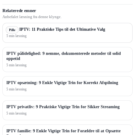
Relaterede emner
Anbefalet læsning fra denne klynge.
Bedste IPTV: 11 Praktiske Tips til det Ultimative Valg
Pille
5 min læsning
IPTV pålidelighed: 9 nemme, dokumenterede metoder til solid
oppetid
5 min læsning
IPTV opsætning: 9 Enkle Vigtige Trin for Korrekt Afspilning
5 min læsning
IPTV privatliv: 9 Praktiske Vigtige Trin for Sikker Streaming
5 min læsning
IPTV familie: 9 Enkle Vigtige Trin for Forældre til at Opsætte