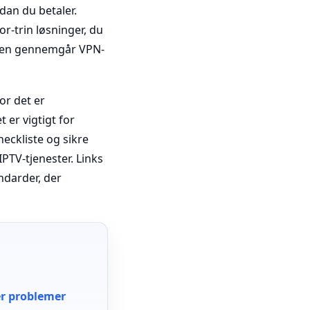
rdan du betaler.
r-trin løsninger, du
 den gennemgår VPN-
or det er
t er vigtigt for
heckliste og sikre
TV-tjenester. Links
ndarder, der
er problemer