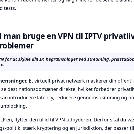
 tests.
 man bruge en VPN til IPTV privatli
problemer
N for at skjule din IP, begrænsninger ved streaming, præstation
re.
rænsninger.
Et virtuelt privat netværk maskerer din offentl
t se destinationsdomæner direkte, hvilket forbedrer privatli
 kan introducere latency, reducere gennemstrømning og n
unblocking.
P’en, flytter den tillid til VPN-udbyderen. Derfor skal du v
gs-politik, stærk kryptering og en jurisdiktion, der passer ti