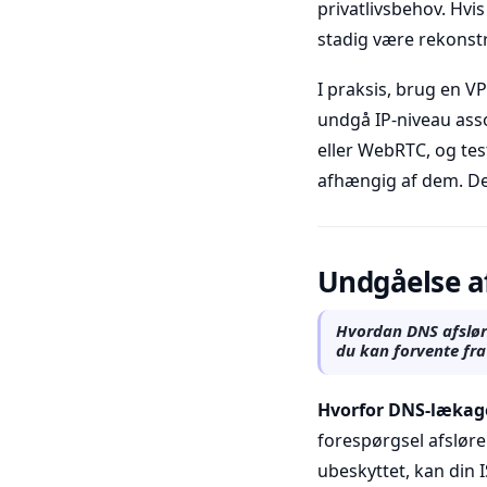
privatlivsbehov. Hvi
stadig være rekonst
I praksis, brug en V
undgå IP-niveau ass
eller WebRTC, og tes
afhængig af dem. Det
Undgåelse af
Hvordan DNS afsløre
du kan forvente fr
Hvorfor DNS-lækage
forespørgsel afsløre
ubeskyttet, kan din 