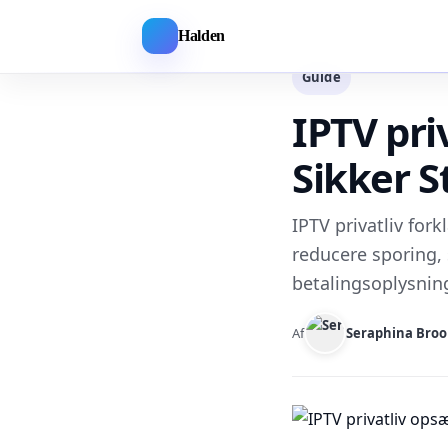
Halden
Guide
IPTV priv
Sikker 
IPTV privatliv for
reducere sporing,
betalingsoplysning
Af
Seraphina Broo