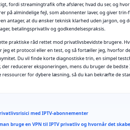
tigt, fordi streamingtrafik ofte afslører, hvad du ser, og hvo
r på almindelige fejl, som abonnenter laver, og giver trin-fo
Den antager, at du ønsker teknisk klarhed uden jargon, og
kager, betalingsprivatliv og godkendelsespraksis.
dette praktiske råd rettet mod privatlivsbevidste brugere. Hv
 jeg et protocol eller en test, og så fortæller jeg, hvorfor de
mitet. Du vil finde korte diagnostiske trin, en simpel testc
, der reducerer eksponeringen, mens du bruger de bedste IP
e ressourcer for dybere læsning, så du kan bekræfte de sta
rivatlivsrisici med IPTV-abonnementer
man bruge en VPN til IPTV privatliv og hvornår det skab