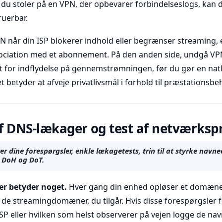
s du stoler på en VPN, der opbevarer forbindelseslogs, kan d
ruerbar.
PN når din ISP blokerer indhold eller begrænser streaming, e
ociation med et abonnement. På den anden side, undgå VPN
t for indflydelse på gennemstrømningen, før du gør en natl
 betyder at afveje privatlivsmål i forhold til præstationsbe
 DNS-lækager og test af netværkspr
r dine forespørgsler, enkle lækagetests, trin til at styrke navn
a DoH og DoT.
r betyder noget.
Hver gang din enhed opløser et domæne
 de streamingdomæner, du tilgår. Hvis disse forespørgsler 
ISP eller hvilken som helst observerer på vejen logge de nav