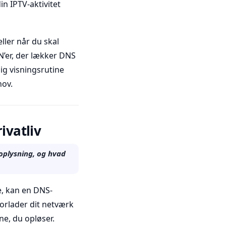
in IPTV-aktivitet
ller når du skal
’er, der lækker DNS
ig visningsrutine
hov.
ivatliv
eoplysning, og hvad
, kan en DNS-
forlader dit netværk
ne, du opløser.