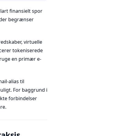
art finansielt spor
, der begrænser
edskaber, virtuelle
ucerer tokeniserede
bruge en primær e-
il-alias til
uligt. For baggrund i
ekte forbindelser
re.
aksis