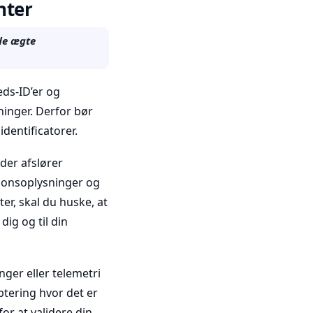
nter
 de ægte
ds-ID’er og
sninger. Derfor bør
entificatorer.
 der afslører
tionsoplysninger og
ter, skal du huske, at
dig og til din
nger eller telemetri
ptering hvor det er
or at validere din