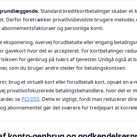
sgrundlæggende.
Standard kreditkortbetalinger skaber et kl
titet. Derfor foretrækker privatlivsbevidste brugere metoder
 abonnementsfakturaer og personlige konti.
e eksponering, overvej forudbetalte eller engang betalingsr
ller gavekort hvor det er accepteret. For kortbetalinger red
sikoen for genbrug på tværs af tjenester. Undgå også at 
er, som du bruger andre steder for betalingskontoen.
trin: brug et virtuelt kort eller forudbetalt kort, opsæt en e-ma
vej privatlivsfokuserede betalingsbehandlere, hvor det er m
arder, se
PCI DSS
. Dette er vigtigt, fordi man reducerer dir
 og abonnementet gør det sværere for tredjepart at korrele
af konto-genbrug og godkendelsespr