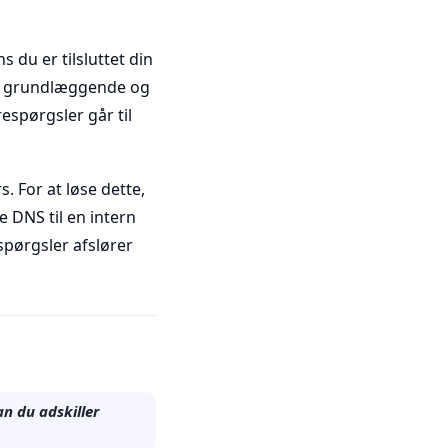
 du er tilsluttet din
grundlæggende og
respørgsler går til
 For at løse dette,
e DNS til en intern
spørgsler afslører
n du adskiller