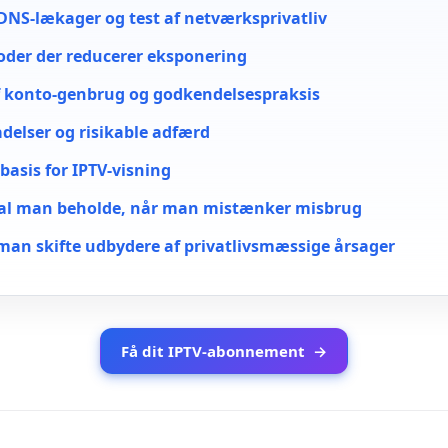
DNS-lækager og test af netværksprivatliv
der der reducerer eksponering
f konto-genbrug og godkendelsespraksis
adelser og risikable adfærd
basis for IPTV-visning
skal man beholde, når man mistænker misbrug
man skifte udbydere af privatlivsmæssige årsager
Få dit IPTV-abonnement
→