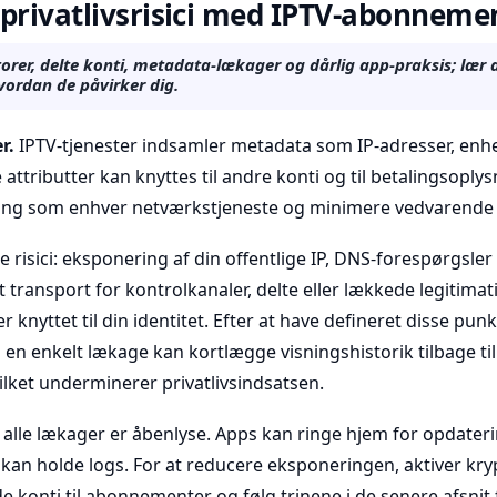
privatlivsrisici med IPTV-abonneme
torer, delte konti, metadata-lækager og dårlig app-praksis; lær
vordan de påvirker dig.
r.
IPTV-tjenester indsamler metadata som IP-adresser, enhe
 attributter kan knyttes til andre konti og til betalingsoply
ng som enhver netværkstjeneste og minimere vedvarende id
te risici: eksponering af din offentlige IP, DNS-forespørgsler
transport for kontrolkanaler, delte eller lækkede legitima
r knyttet til din identitet. Efter at have defineret disse punk
di en enkelt lækage kan kortlægge visningshistorik tilbage til 
lket underminerer privatlivsindsatsen.
e alle lækager er åbenlyse. Apps kan ringe hjem for opdateri
 kan holde logs. For at reducere eksponeringen, aktiver kry
e konti til abonnementer og følg trinene i de senere afsnit f