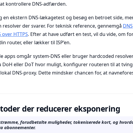
t at kontrollere DNS-adfærden.
rug en ekstern DNS-lækagetest og besøg en betroet side, mens
en resolver der svarer. For teknisk reference, gennemgå
DNS
 over HTTPS
. Efter at have udført en test, vil du vide, om fo
in router, eller lækker til ISP’en.
le apps omgår system-DNS eller bruger hardcoded resolvers.
 DoH eller DoT hvor muligt, konfigurer routeren til at tving
en lokal DNS-proxy. Dette mindsker chancen for, at navnefore
toder der reducerer eksponering
trømme, forudbetalte muligheder, tokeniserede kort, og hvorda
 fra abonnementer.