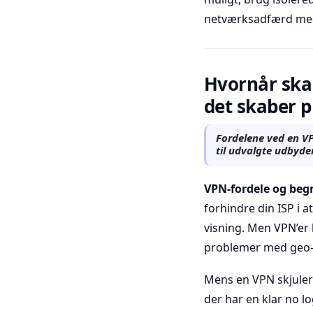
netværksadfærd med
Hvornår skal
det skaber 
Fordelene ved en VP
til udvalgte udbyde
VPN-fordele og beg
forhindre din ISP i a
visning. Men VPN’er
problemer med geo-
Mens en VPN skjuler I
der har en klar no lo