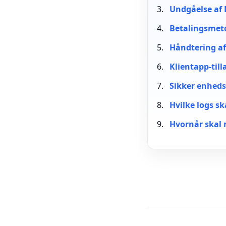
Undgåelse af 
Betalingsmeto
Håndtering a
Klientapp-till
Sikker enheds
Hvilke logs 
Hvornår skal 