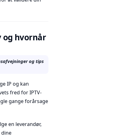
v og hvornår
safvejninger og tips
ige IP og kan
vets fred for IPTV-
ogle gange forårsage
ælge en leverandør,
l dine