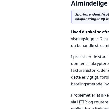
Almindelige 
Sporbare identifica
eksponeringer og h
Hvad du skal se efte
visningslogger. Disse
du behandle streami
I praksis er de størs
domæner, ukrypteret 
fakturahistorik, der e
dette er vigtigt, for
betalingsmetode, hvi
Problemet er, at ikk
via HTTP, og routere
muligt, brug isolered