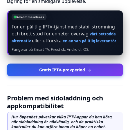
lagring för en smidigare upplevelse.
Rekommenderas
För en pålitlig IPTV-tjänst med stabil strömning
och brett stöd för enheter, överväg
vårt betrodda
eller utforska
.
alternativ
en annan pålitlig leverantör
Fungerar på Smart TV, Firestick, Android, iOS.
Gratis IPTV-provperiod
→
Problem med sidoladdning och
appkompatibilitet
Hur öppenhet påverkar vilka IPTV-appar du kan köra,
när sidoladdning är nödvändig, och de praktiska
kontroller du kan utföra innan du köper en enhet.