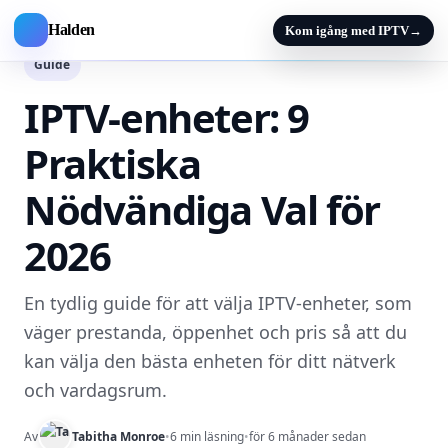
Halden
Kom igång med IPTV
→
Guide
IPTV-enheter: 9
Praktiska
Nödvändiga Val för
2026
En tydlig guide för att välja IPTV-enheter, som
väger prestanda, öppenhet och pris så att du
kan välja den bästa enheten för ditt nätverk
och vardagsrum.
Av
Tabitha Monroe
•
6 min läsning
•
för 6 månader sedan