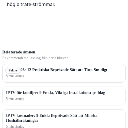
hög bitrate-strömmar.
Relaterade ämnen
Rekommenderad läsning från detta kluster.
IPTV 2026: 12 Praktiska Beprövade Sätt att Titta Smidigt
Pelare
5 min läsning
IPTV för familjer: 9 Enkla, Viktiga Installationstips Idag
5 min läsning
IPTV kostnader: 9 Enkla Beprövade Sätt att Minska
Hushållsräkningar
5 min läsning