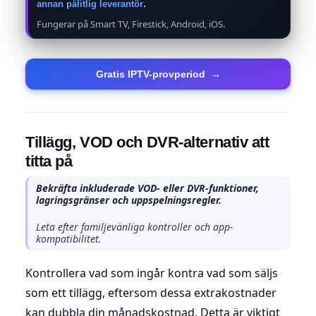
.
annan pålitlig leverantör
Fungerar på Smart TV, Firestick, Android, iOS.
Gratis IPTV-provperiod
→
Tillägg, VOD och DVR-alternativ att
titta på
Bekräfta inkluderade VOD- eller DVR-funktioner,
lagringsgränser och uppspelningsregler.
Leta efter familjevänliga kontroller och app-
kompatibilitet.
Kontrollera vad som ingår kontra vad som säljs
som ett tillägg, eftersom dessa extrakostnader
kan dubbla din månadskostnad. Detta är viktigt