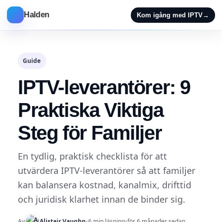
Halden
Kom igång med IPTV
→
Guide
IPTV-leverantörer: 9
Praktiska Viktiga
Steg för Familjer
En tydlig, praktisk checklista för att
utvärdera IPTV-leverantörer så att familjer
kan balansera kostnad, kanalmix, drifttid
och juridisk klarhet innan de binder sig.
Av
Alistair Vaughn
•
6 min läsning
•
för 6 månader sedan