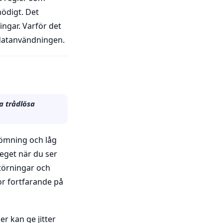
nödigt. Det
ingar. Varför det
a datanvändningen.
a trådlösa
römning och låg
teget när du ser
 störningar och
or fortfarande på
r kan ge jitter