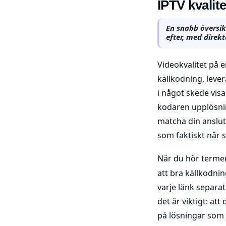
IPTV kvalit
En snabb översik
efter, med direkt
Videokvalitet på
källkodning, leve
i något skede visa
kodaren upplösning
matcha din anslut
som faktiskt når 
När du hör term
att bra källkodnin
varje länk separat
det är viktigt: at
på lösningar som 