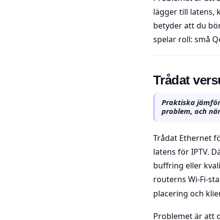
lägger till latens
betyder att du bö
spelar roll: små Q
Trådat vers
Praktiska jämföre
problem, och när 
Trådat Ethernet f
latens för IPTV. D
buffring eller kva
routerns Wi-Fi-s
placering och klie
Problemet är att 