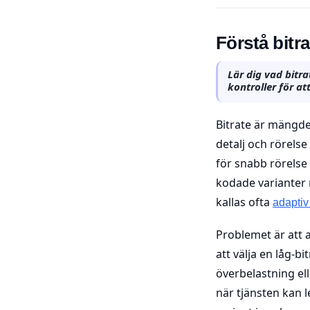
Förstå bitr
Lär dig vad bitr
kontroller för at
Bitrate är mängde
detalj och rörelse
för snabb rörelse
kodade varianter 
kallas ofta
adaptiv
Problemet är att 
att välja en låg-b
överbelastning el
när tjänsten kan l