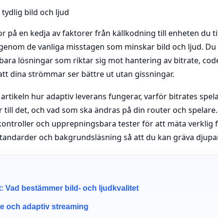
r på en kedja av faktorer från källkodning till enheten du ti
genom de vanliga misstagen som minskar bild och ljud. Du
bara lösningar som riktar sig mot hantering av bitrate, cod
tt dina strömmar ser bättre ut utan gissningar.
 artikeln hur adaptiv leverans fungerar, varför bitrates spela
ler till det, och vad som ska ändras på din router och spelar
kontroller och upprepningsbara tester för att mäta verklig f
tandarder och bakgrundsläsning så att du kan gräva djupar
t: Vad bestämmer bild- och ljudkvalitet
te och adaptiv streaming