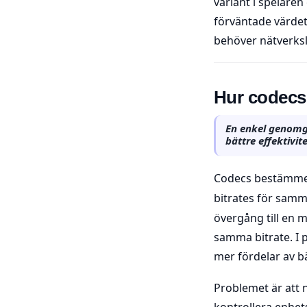
variant i spelaren
förväntade värdet.
behöver nätverksl
Hur codecs
En enkel genomgå
bättre effektivi
Codecs bestämmer
bitrates för sam
övergång till en 
samma bitrate. I 
mer fördelar av b
Problemet är att 
kontrollera enhet