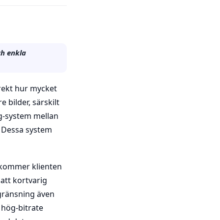
ch enkla
rekt hur mycket
 bilder, särskilt
ng-system mellan
. Dessa system
r kommer klienten
 att kortvarig
gränsning även
 hög-bitrate