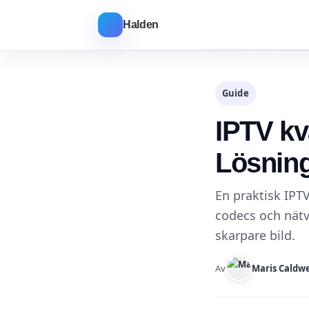
Halden
Guide
IPTV kv
Lösning
En praktisk IPTV
codecs och nätve
skarpare bild.
Av
Maris Caldwe