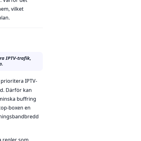
hem, vilket
plan.
a IPTV-trafik,
a.
 prioritera IPTV-
d. Därför kan
minska buffring
-top-boxen en
ddningsbandbredd
a regler som