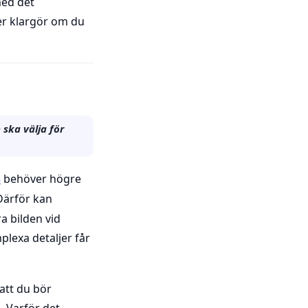
med det
ner klargör om du
ska välja för
behöver högre
4
 Därför kan
a bilden vid
plexa detaljer får
att du bör
. Varför det