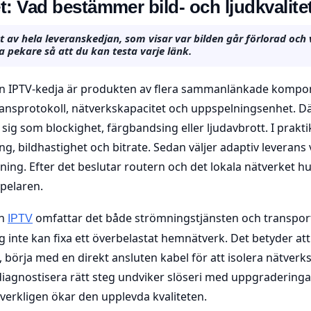
et: Vad bestämmer bild- och ljudkvalite
t av hela leveranskedjan, som visar var bilden går förlorad och
a pekare så att du kan testa varje länk.
 en IPTV-kedja är produkten av flera sammanlänkade kompo
ransprotokoll, nätverkskapacitet och uppspelningsenhet. Dä
 sig som blockighet, färgbandsing eller ljudavbrott. I prakti
, bildhastighet och bitrate. Sedan väljer adaptiv leverans v
ning. Efter det beslutar routern och det lokala nätverket h
spelaren.
en
omfattar det både strömningstjänsten och transpor
IPTV
g inte kan fixa ett överbelastat hemnätverk. Det betyder at
, börja med en direkt ansluten kabel för att isolera nätver
t diagnostisera rätt steg undviker slöseri med uppgraderingar
verkligen ökar den upplevda kvaliteten.