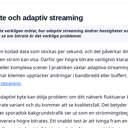
ate och adaptiv streaming
ate verkligen mäter, hur adaptiv streaming ändrar hastigheter o
t se om bitrate är det verkliga problemet.
n kodad data som skickas per sekund, och det påverkar di
 en ström kan visa. Därför ger högre bitrate vanligtvis klarare
 eller komplexa scener. I praktiken växlar adaptiva streami
när klienten upptäcker ändringar i bandbredd eller buffert
.
 streaming
adaptivt byte kan dölja problem: om ditt nätverk fluktuera
itrate variant och du kommer att se kvalitetsfall. Det betyder
ler sporadisk bakgrundstrafik ser ut som en strömningsbe
everera högre bitrates. Ett snabbt test är att tvinga fram en