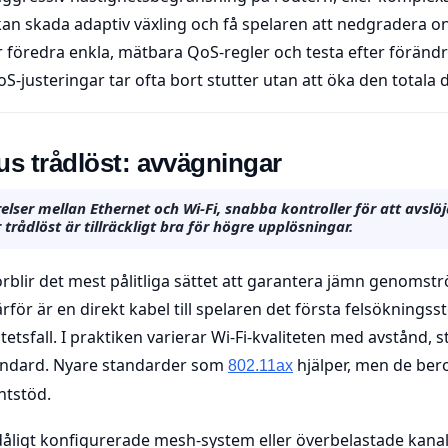
, kan skada adaptiv växling och få spelaren att nedgradera o
r föredra enkla, mätbara QoS-regler och testa efter förändr
oS-justeringar tar ofta bort stutter utan att öka den total
us trådlöst: avvägningar
lser mellan Ethernet och Wi-Fi, snabba kontroller för att avslöj
trådlöst är tillräckligt bra för högre upplösningar.
örblir det mest pålitliga sättet att garantera jämn genomst
ärför är en direkt kabel till spelaren det första felsökningss
litetsfall. I praktiken varierar Wi-Fi-kvaliteten med avstånd,
tandard. Nyare standarder som
hjälper, men de ber
802.11ax
ntstöd.
dåligt konfigurerade mesh-system eller överbelastade kanale