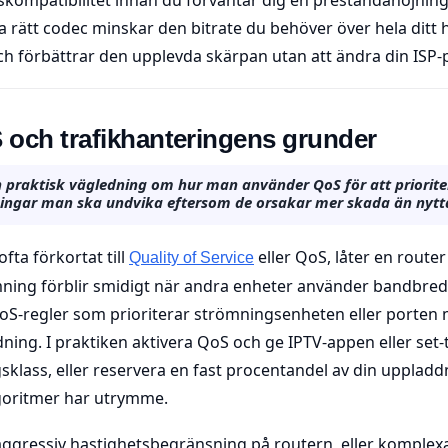
älja rätt codec minskar den bitrate du behöver över hela ditt 
ch förbättrar den upplevda skärpan utan att ändra din ISP-
 och trafikhanteringens grunder
n praktisk vägledning om hur man använder QoS för att prioriter
lningar man ska undvika eftersom de orsakar mer skada än nytt
ofta förkortat till
eller QoS, låter en router
Quality of Service
mning förblir smidigt när andra enheter använder bandbred
S-regler som prioriterar strömningsenheten eller porten 
ing. I praktiken aktivera QoS och ge IPTV-appen eller set
gsklass, eller reservera en fast procentandel av din uppla
lgoritmer har utrymme.
aggressiv hastighetsbegränsning på routern, eller komplex