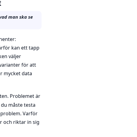
t
 vad man ska se
nenter:
rför kan ett tapp
ken väljer
arianter för att
ur mycket data
ten. Problemet är
t du måste testa
ksproblem. Varför
 och riktar in sig