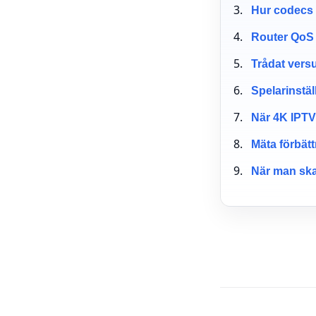
Hur codecs
Router QoS 
Trådat vers
Spelarinstäl
När 4K IPTV
Mäta förbät
När man ska