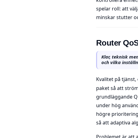
spelar roll: att v
minskar stutter o
Router QoS
Klar, teknisk me
och vilka instäl
Kvalitet på tjänst, 
paket så att strö
grundläggande Qo
under hög användn
högre prioriterin
så att adaptiva a
Problemet är att 