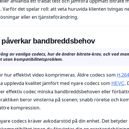
 eller använda ett trådat test och jämföra uppmätt bitrate 
 Varför det spelar roll: att veta huruvida klienten tvingas 
ösningar eller en tjänsteförändring.
 påverkar bandbreddsbehov
ng av vanliga codecs, hur de ändrar bitrate-krav, och vad man 
tet utan kompatibilitetsproblem.
 hur effektivt video komprimeras. Äldre codecs som
H.26
ma upplevda kvalitet jämfört med nyare codecs som
.
HEVC
mer effektiv codec minska bandbreddsbehoven eller förbättr
praktiken beror vinsterna på scenen; snabb rörelse och kom
ättre kompression.
nyare codecs kräver avkodarstöd på din enhet. Det betyder 
skompatibilitet innan du förväntar dig en prestandahöjning