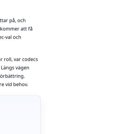
ttar på, och
 kommer att få
ec-val och
r roll, var codecs
e. Längs vägen
örbättring.
e vid behov.