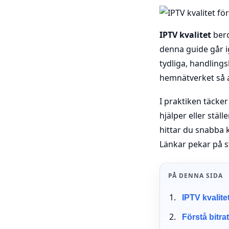
IPTV kvalitet
bero
denna guide går i
tydliga, handlings
hemnätverket så a
I praktiken täcker
hjälper eller stäl
hittar du snabba 
Länkar pekar på s
PÅ DENNA SIDA
IPTV kvalite
Förstå bitra