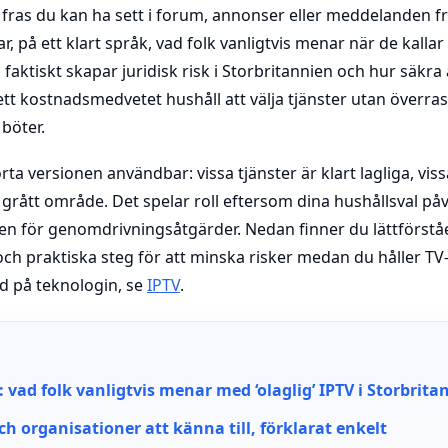
 fras du kan ha sett i forum, annonser eller meddelanden fr
, på ett klart språk, vad folk vanligtvis menar när de kallar 
aktiskt skapar juridisk risk i Storbritannien och hur säkra a
 ett kostnadsmedvetet hushåll att välja tjänster utan överr
böter.
rta versionen användbar: vissa tjänster är klart lagliga, vissa
t grått område. Det spelar roll eftersom dina hushållsval påv
n för genomdrivningsåtgärder. Nedan finner du lättförståe
och praktiska steg för att minska risker medan du håller T
d på teknologin, se
IPTV
.
: vad folk vanligtvis menar med ‘olaglig’ IPTV i Storbrita
h organisationer att känna till, förklarat enkelt