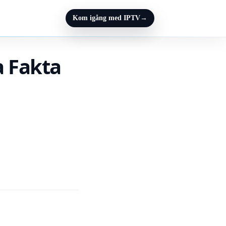
Kom igång med IPTV
→
a Fakta