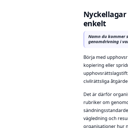
Nyckellagar 
enkelt
Namn du kommer se 
genomdrivning i va
Börja med upphovsrä
kopiering eller spri
upphovsrättslagstift
civilrättsliga åtgä
Det är därför organi
rubriker om genomdr
sändningsstandarder
vägledning och resu
organisationer hur n