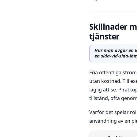
Skillnader m
tjänster
Hur man avgör en la
en sida-vid-sida-jäm
Fria offentliga strö
utan kostnad. Till e
laglig att se. Pirat
tillstånd, ofta gen
Varför det spelar rol
användning av en pi