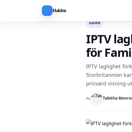
Halden
Guide
IPTV lag
för Fami
IPTV laglighet förk
Storbritannien kan
prisvärd visning u
Av
Tabitha Monro