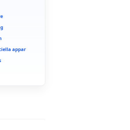
re
ng
m
ciella appar
s