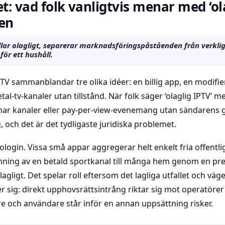
t: vad folk vanligtvis menar med ‘ola
ien
llar olagligt, separerar marknadsföringspåståenden från verklig
 för ett hushåll.
V sammanblandar tre olika idéer: en billig app, en modifi
al-tv-kanaler utan tillstånd. När folk säger ‘olaglig IPTV’ m
ar kanaler eller pay-per-view-evenemang utan sändarens 
 och det är det tydligaste juridiska problemet.
login. Vissa små appar aggregerar helt enkelt fria offentl
mning av en betald sportkanal till många hem genom en pr
lagligt. Det spelar roll eftersom det lagliga utfallet och väg
r sig: direkt upphovsrättsintrång riktar sig mot operatörer 
och användare står inför en annan uppsättning risker.