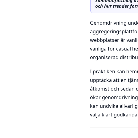
Sammanfattning av se
och hur trender fo
Genomdrivning under
aggregeringsplattfo
webbplatser är vanli
vanliga för casual h
organiserad distribu
I praktiken kan hem
upptäcka att en tjän
åtkomst och sedan di
ökar genomdrivningsr
kan undvika allvarli
välja klart godkända 