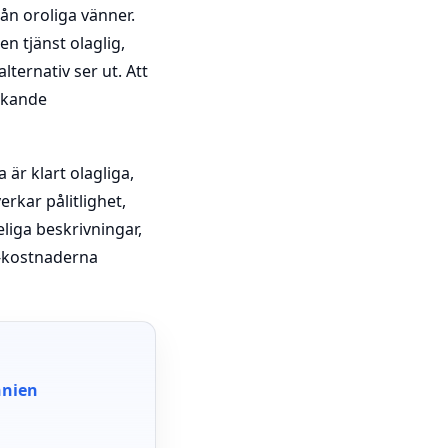
ån oroliga vänner.
en tjänst olaglig,
lternativ ser ut. Att
askande
 är klart olagliga,
erkar pålitlighet,
liga beskrivningar,
V-kostnaderna
nnien