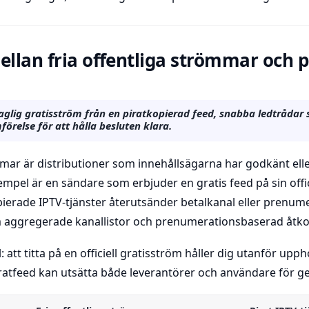
ellan fria offentliga strömmar och p
glig gratisström från en piratkopierad feed, snabba ledtrådar s
förelse för att hålla besluten klara.
mmar är distributioner som innehållsägarna har godkänt eller
xempel är en sändare som erbjuder en gratis feed på sin offi
kopierade IPTV-tjänster återutsänder betalkanal eller prenu
om aggregerade kanallistor och prenumerationsbaserad åtk
l: att titta på en officiell gratisström håller dig utanför up
ratfeed kan utsätta både leverantörer och användare för 