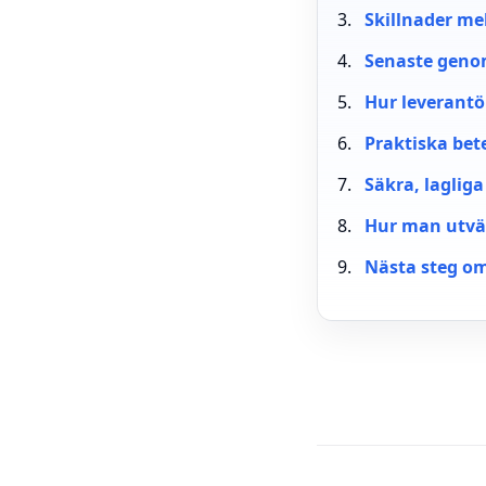
Skillnader mel
Senaste geno
Hur leverantö
Praktiska bet
Säkra, lagliga
Hur man utvär
Nästa steg om