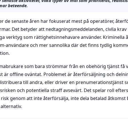
naste aktiviteter, vilka typer av mål som prioriteras, realistisk
rmar beteende.
 de senaste åren har fokuserat mest på operatörer, återfö
rmar. Det betyder att nedtagningsmeddelanden, civila krav 
ga verktyg som rättighetsinnehavare använder. Kriminella å
em-användare och mer sannolika där det finns tydlig kommers
tion.
mabrukare som bara strömmar från en obehörig tjänst få v
st är offline oväntat. Problemet är återförsäljning och del
stribuera till andra, eller driver en prenumerationstjänst 
isken och potentiella straff avsevärt. Det spelar roll efter
g risk genom att inte återförsälja, inte dela betalad åtkomst
alternativ.