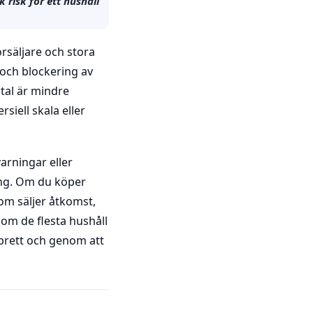
 risk för ett hushåll
rsäljare och stora
och blockering av
tal är mindre
iell skala eller
arningar eller
ning. Om du köper
som säljer åtkomst,
som de flesta hushåll
 brett och genom att