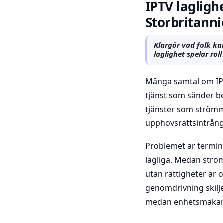
IPTV laglighe
Storbritann
Klargör vad folk ka
laglighet spelar roll
Många samtal om IPT
tjänst som sänder bet
tjänster som strömm
upphovsrättsintrång,
Problemet är termino
lagliga. Medan strö
utan rättigheter är o
genomdrivning skilje
medan enhetsmakare 