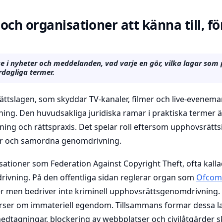
och organisationer att känna till, fö
i nyheter och meddelanden, vad varje en gör, vilka lagar som
rdagliga termer.
ttslagen, som skyddar TV-kanaler, filmer och live-evenem
dning. Den huvudsakliga juridiska ramar i praktiska termer 
ning och rättspraxis. Det spelar roll eftersom upphovsrät
rder och samordna genomdrivning.
sationer som Federation Against Copyright Theft, ofta kall
ivning. På den offentliga sidan reglerar organ som
Ofcom
 men bedriver inte kriminell upphovsrättsgenomdrivning.
rser om immateriell egendom. Tillsammans formar dessa l
edtagningar, blockering av webbplatser och civilåtgärder sk