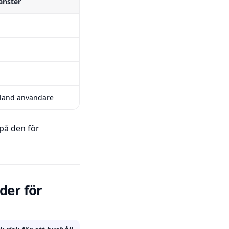
jänster
bland användare
 på den för
der för