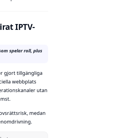
irat IPTV-
om spelar roll, plus
 gjort tillgängliga
ciella webbplats
merationskanaler utan
omst.
phovsrättsrisk, medan
genomdrivning.