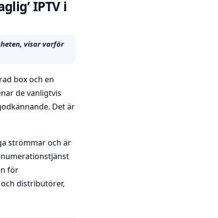
glig’ IPTV i
heten, visar varför
erad box och en
enar de vanligtvis
godkännande. Det är
iga strömmar och är
enumerationstjänst
en för
och distributörer,