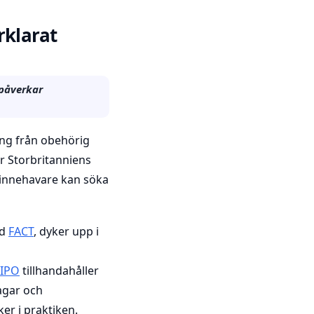
rklarat
 påverkar
ang från obehörig
är Storbritanniens
tsinnehavare kan söka
ad
FACT
, dyker upp i
IPO
tillhandahåller
agar och
er i praktiken.