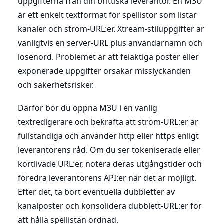
uppgifterna från din brittiska leverantör. En M3U
är ett enkelt textformat för spellistor som listar
kanaler och ström-URL:er. Xtream-stiluppgifter är
vanligtvis en server-URL plus användarnamn och
lösenord. Problemet är att felaktiga poster eller
exponerade uppgifter orsakar misslyckanden
och säkerhetsrisker.
Därför bör du öppna M3U i en vanlig
textredigerare och bekräfta att ström-URL:er är
fullständiga och använder http eller https enligt
leverantörens råd. Om du ser tokeniserade eller
kortlivade URL:er, notera deras utgångstider och
föredra leverantörens API:er när det är möjligt.
Efter det, ta bort eventuella dubbletter av
kanalposter och konsolidera dubblett-URL:er för
att hålla spellistan ordnad.