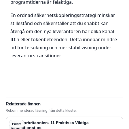
programtiderna är felaktiga.
En ordnad säkerhetskopieringsstrategi minskar
stillestånd och säkerställer att du snabbt kan
återgå om den nya leverantören har olika kanal-
ID:n eller tokenbeteenden. Detta innebär mindre
tid för felsökning och mer stabil visning under
leverantörstransitioner.
Relaterade ämnen
Rekommenderad läsning från detta kluster.
IPTV Storbritannien: 11 Praktiska Viktiga
Pelare
Installationstips